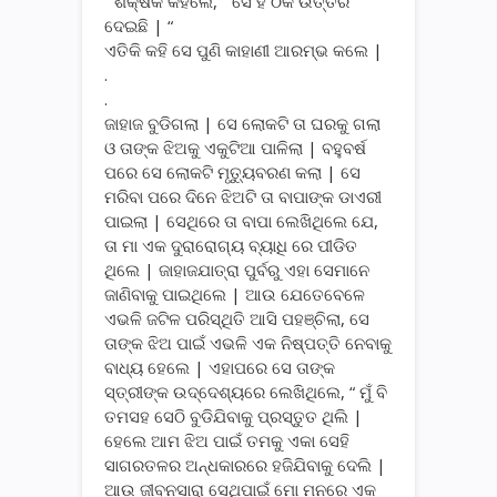
“ ଶିକ୍ଷକ କହିଲେ, “ ସେ ହିଁ ଠିକ ଉତ୍ତର
ଦେଇଛି | “
ଏତିକି କହି ସେ ପୁଣି କାହାଣୀ ଆରମ୍ଭ କଲେ |
.
.
ଜାହାଜ ବୁଡିଗଲା | ସେ ଲୋକଟି ତା ଘରକୁ ଗଲା
ଓ ତାଙ୍କ ଝିଅକୁ ଏକୁଟିଆ ପାଳିଲା | ବହୁବର୍ଷ
ପରେ ସେ ଲୋକଟି ମୃତ୍ୟୁବରଣ କଲା | ସେ
ମରିବା ପରେ ଦିନେ ଝିଅଟି ତା ବାପାଙ୍କ ଡାଏରୀ
ପାଇଲା | ସେଥିରେ ତା ବାପା ଲେଖିଥିଲେ ଯେ,
ତା ମା ଏକ ଦୁରାରୋଗ୍ୟ ବ୍ୟାଧି ରେ ପୀଡିତ
ଥିଲେ | ଜାହାଜଯାତ୍ରା ପୁର୍ବରୁ ଏହା ସେମାନେ
ଜାଣିବାକୁ ପାଇଥିଲେ | ଆଉ ଯେତେବେଳେ
ଏଭଳି ଜଟିଳ ପରିସ୍ଥିତି ଆସି ପହଞ୍ଚିଲା, ସେ
ତାଙ୍କ ଝିଅ ପାଇଁ ଏଭଳି ଏକ ନିଷ୍ପତ୍ତି ନେବାକୁ
ବାଧ୍ୟ ହେଲେ | ଏହାପରେ ସେ ତାଙ୍କ
ସ୍ତ୍ରୀଙ୍କ ଉଦ୍ଦେଶ୍ୟରେ ଲେଖିଥିଲେ, “ ମୁଁ ବି
ତମସହ ସେଠି ବୁଡିଯିବାକୁ ପ୍ରସ୍ତୁତ ଥିଲି |
ହେଲେ ଆମ ଝିଅ ପାଇଁ ତମକୁ ଏକା ସେହି
ସାଗରତଳର ଅନ୍ଧକାରରେ ହଜିଯିବାକୁ ଦେଲି |
ଆଉ ଜୀବନସାରା ସେଥିପାଇଁ ମୋ ମନରେ ଏକ