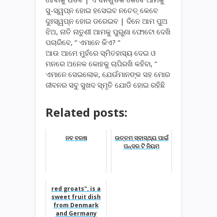
ସୁ-ସ୍ୱପ୍ନ ହୋଇ ହସେଇବ ନଚେତ୍ କେବେ
ଦୁଃସ୍ୱପ୍ନ ହୋଇ ଡରେଇବ | ଦିନେ ଆମ ପୁଅ
ଝିଅ, ନାତି ନାତୁଣୀ ଆମକୁ ପୁରୁଣା ଫୋଟୋ ଦେଖି
ପଚାରିବେ, “ ଏମାନେ କିଏ? “
ଆଉ ଆମେ ମୁହଁରେ ସ୍ମିତହାସ୍ୟ ଦେଇ ଓ
ମନରେ ଅନେକ କୋହକୁ ଚାପିରଖି କହିବା, “
ଏମାନେ ସେଇଲୋକ, ଯେଉଁମାନଙ୍କ ସହ ମୋର
ଜୀବନର ସବୁ ସୁଖଦ ସ୍ମୃତି ଯୋଡି ହୋଇ ରହିଛି
Related posts:
ନବ ବରଷ
ଉତ୍ତମ ସ୍ବାସ୍ଥ୍ୟ ପାଇଁ
ପନ୍ଦର ଟି ନିୟମ
red groats", is a
sweet fruit dish
from Denmark
and Germany