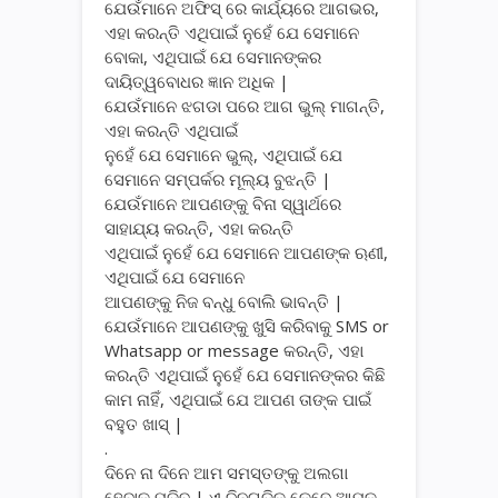
ଯେଉଁମାନେ ଅଫିସ୍ ରେ କାର୍ଯ୍ୟରେ ଆଗଭର,
ଏହା କରନ୍ତି ଏଥିପାଇଁ ନୁହେଁ ଯେ ସେମାନେ
ବୋକା, ଏଥିପାଇଁ ଯେ ସେମାନଙ୍କର
ଦାୟିତ୍ୱବୋଧର ଜ୍ଞାନ ଅଧିକ |
ଯେଉଁମାନେ ଝଗଡା ପରେ ଆଗ ଭୁଲ୍ ମାଗନ୍ତି,
ଏହା କରନ୍ତି ଏଥିପାଇଁ
ନୁହେଁ ଯେ ସେମାନେ ଭୁଲ୍, ଏଥିପାଇଁ ଯେ
ସେମାନେ ସମ୍ପର୍କର ମୂଲ୍ୟ ବୁଝନ୍ତି |
ଯେଉଁମାନେ ଆପଣଙ୍କୁ ବିନା ସ୍ୱାର୍ଥରେ
ସାହାଯ୍ୟ କରନ୍ତି, ଏହା କରନ୍ତି
ଏଥିପାଇଁ ନୁହେଁ ଯେ ସେମାନେ ଆପଣଙ୍କ ଋଣୀ,
ଏଥିପାଇଁ ଯେ ସେମାନେ
ଆପଣଙ୍କୁ ନିଜ ବନ୍ଧୁ ବୋଲି ଭାବନ୍ତି |
ଯେଉଁମାନେ ଆପଣଙ୍କୁ ଖୁସି କରିବାକୁ SMS or
Whatsapp or message କରନ୍ତି, ଏହା
କରନ୍ତି ଏଥିପାଇଁ ନୁହେଁ ଯେ ସେମାନଙ୍କର କିଛି
କାମ ନାହିଁ, ଏଥିପାଇଁ ଯେ ଆପଣ ତାଙ୍କ ପାଇଁ
ବହୁତ ଖାସ୍ |
.
ଦିନେ ନା ଦିନେ ଆମ ସମସ୍ତଙ୍କୁ ଅଲଗା
ହେବାକୁ ପଡିବ | ଏ ଦିନଗୁଡିକ କେବେ ଆମକୁ