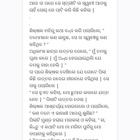
ଆଉ ତା ପରେ ସେ ସ୍ତ୍ରୀଟି ତା ସ୍ୱାମୀ ଆଡକୁ
ଚାହିଁ ଜୋର୍ ରେ ପାଟି କରି କିଛି କହିଲା |
.
.
ଶିକ୍ଷକ ମଝିରୁ କଥା ବନ୍ଦ କରି ପଚାରିଲେ, “
ତମେମାନେ କଣ ଭାବୁଛ, ସେ ତା ସ୍ୱାମୀକୁ କଣ
କହିଥିବ ? “
ଅଧିକାଂଶ ଛାତ୍ର ଉତ୍ତର ଦେଲେ, “ ମୁଁ ତମକୁ
ଘୃଣା କରେ | ମୁଁ ଅନ୍ଧ ହେଇଯାଇଥିଲି ଯେ
ତମକୁ ବାହା ହେଲି | “
ତା ପରେ ଶିକ୍ଷକ ଦେଖିଲେ ଯେ ଗୋଟେ ପିଲା
କିଛି ଉତ୍ତର ନଦେଇ ନୀରବରେ ବସିଥିଲା | ସେ
ତାକୁ ପଚାରିଲେ |
“ ସେ ହୁଏତ କହିଲା, ମୋ ଛୁଆର ଭଲରେ ଯତ୍ନ
ନେବ | “ ପିଲାଟି ଉତ୍ତର ଦେଲା |
ଶିକ୍ଷକ ଆଶ୍ଚର୍ଯ୍ୟ ହୋଇଗଲେ ଓ ପଚାରିଲେ,
“ କଣ ତମେ ଏ କାହାଣୀ ଆଗରୁ ଶୁଣିଛ? “
ପିଲାଟି ମୁଣ୍ଡ ହଲାଇ ମନାକଲା ଓ କହିଲା, “ ନା,
କିନ୍ତୁ ଏ କଥାଟି ମୋ ମା ମରିବା ପୁର୍ବରୁ ମୋ
ବାପାଙ୍କୁ କହିଥିଲେ |