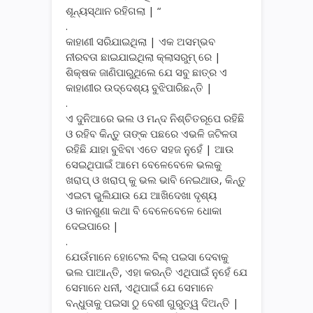
ଶୂନ୍ୟସ୍ଥାନ ରହିଗଲା | “
.
କାହାଣୀ ସରିଯାଇଥିଲା | ଏକ ଅସମ୍ଭବ
ନୀରବତା ଛାଇଯାଇଥିଲା କ୍ଲାସରୁମ୍ ରେ |
ଶିକ୍ଷକ ଜାଣିପାରୁଥିଲେ ଯେ ସବୁ ଛାତ୍ର ଏ
କାହାଣୀର ଉଦ୍ଦେଶ୍ୟ ବୁଝିପାରିଛନ୍ତି |
.
ଏ ଦୁନିଆରେ ଭଲ ଓ ମନ୍ଦ ନିଶ୍ଚିତରୂପେ ରହିଛି
ଓ ରହିବ କିନ୍ତୁ ତାଙ୍କ ପଛରେ ଏଭଳି ଜଟିଳତା
ରହିଛି ଯାହା ବୁଝିବା ଏତେ ସହଜ ନୁହେଁ | ଆଉ
ସେଇଥିପାଇଁ ଆମେ ବେଳେବେଳେ ଭଲକୁ
ଖରାପ୍ ଓ ଖରାପ୍ କୁ ଭଲ ଭାବି ନେଇଥାଉ, କିନ୍ତୁ
ଏଇଟା ଭୁଲିଯାଉ ଯେ ଆଖିଦେଖା ଦୃଶ୍ୟ
ଓ କାନଶୁଣା କଥା ବି ବେଳେବେଳେ ଧୋକା
ଦେଇପାରେ |
.
ଯେଉଁମାନେ ହୋଟେଲ ବିଲ୍ ପଇସା ଦେବାକୁ
ଭଲ ପାଆନ୍ତି, ଏହା କରନ୍ତି ଏଥିପାଇଁ ନୁହେଁ ଯେ
ସେମାନେ ଧନୀ, ଏଥିପାଇଁ ଯେ ସେମାନେ
ବନ୍ଧୁତାକୁ ପଇସା ଠୁ ବେଶୀ ଗୁରୁତ୍ୱ ଦିଅନ୍ତି |