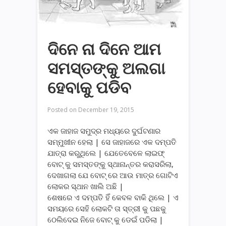
ଦିନେ ନା ଦିନେ ଆମ
ସମସ୍ତଙ୍କୁ ଅଲଗା
ହେବାକୁ ପଡିବ
Posted on
December 19, 2015
ଏକ ଜାହାଜ ସମୁଦ୍ର ମଧ୍ୟରେ ଦୁର୍ଘଟଣାର
ସମ୍ମୁଖୀନ ହେଲା | ସେ ଜାହାଜରେ ଏକ ଦମ୍ପତି
ଯାତ୍ରା କରୁଥିଲେ | ଯେତେବେଳେ ଲାଇଫ୍
ବୋଟ୍ କୁ ସମସ୍ତଙ୍କୁ ସ୍ଥାନାନ୍ତର କରାସରିଲା,
ଦେଖାଗଲା ଯେ ବୋଟ୍ ରେ ଆଉ ମାତ୍ର ଗୋଟିଏ
ଲୋକର ସ୍ଥାନ ଖାଲି ଅଛି |
ଶେଷରେ ଏ ଦମ୍ପତି ହିଁ କେବଳ ବାକି ଥିଲେ | ଏ
ସମୟରେ ସେହି ଲୋକଟି ତା ସ୍ତ୍ରୀ କୁ ପଛକୁ
ଠେଲିଦେଇ ନିଜେ ବୋଟ୍ କୁ ଡେଇଁ ପଡିଲା |