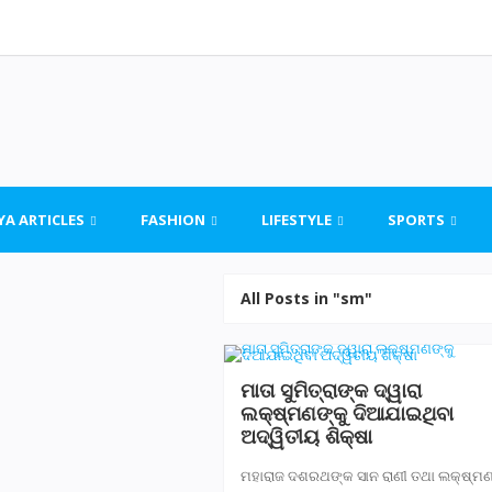
YA ARTICLES
FASHION
LIFESTYLE
SPORTS
All Posts in "sm"
ମାତା ସୁମିତ୍ରାଙ୍କ ଦ୍ୱାରା
ଲକ୍ଷ୍ମଣଙ୍କୁ ଦିଆଯାଇଥିବା
ଅଦ୍ୱିତୀୟ ଶିକ୍ଷା
ମହାରାଜ ଦଶରଥଙ୍କ ସାନ ରାଣୀ ତଥା ଲକ୍ଷ୍ମଣ