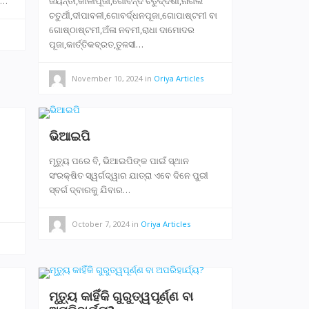
ତ…
ଜୟନ୍ତୀ,କାଳୀପୂଜା,ଗୋବିନ୍ଦ ଚତୁର୍ଦ୍ଦଶୀ,ନାଗଲ
ଚତୁର୍ଥୀ,ଦୀପାବଳୀ,ଗୋବର୍ଦ୍ଧନପୂଜା,ଗୋପାଷ୍ଟମୀ ବା
ଗୋଷ୍ଠାଷ୍ଟମୀ,ଅଁଳା ନବମୀ,ରାଧା ଦାମୋଦର
ପୂଜା,କାର୍ତ୍ତିକବ୍ରତ,ତୁଳସୀ…
November 10, 2024
in
Oriya Articles
ଭିଆଇପି
ମୃତ୍ୟୁ ପରେ ବି, ଭିଆଇପିଙ୍କ ପାଇଁ ସ୍ଥାନ
ସଂରକ୍ଷିତ ସ୍ୱର୍ଗଦ୍ୱାର ଯାତ୍ରା ଏବେ ଦିନେ ପୁରୀ
ସ୍ବର୍ଗ ଦ୍ବାରକୁ ଯିବାର…
October 7, 2024
in
Oriya Articles
ମୃତ୍ୟୁ କାହିଁକି ଗୁରୁତ୍ୱପୂର୍ଣ୍ଣ ବା