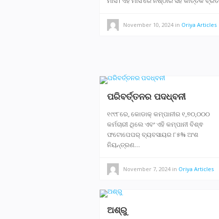
ମାସ। ଏହି ମାସ ରେ ନିଷ୍ଠାର ସହ କାର୍ତ୍ତିକ ବ୍ର
November 10, 2024
in
Oriya Articles
ପରିବର୍ତ୍ତନର ପଦଧ୍ବନୀ
୧୯୯୮ରେ, କୋଡାକ୍ କମ୍ପାନୀର ୧,୭୦,୦୦୦
କର୍ମଚାରୀ ଥିଲେ ଏବଂ ଏହି କମ୍ପାନୀ ବିଶ୍ଵ
ଫଟୋପେପର୍ ବ୍ୟବସାୟର ୮୫% ଅଂଶ
ନିୟନ୍ତ୍ରଣ…
November 7, 2024
in
Oriya Articles
ଅଶ୍ରୁ