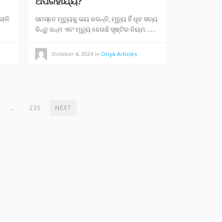
ଅପରିହାର୍ଯ୍ୟ?
ଲାନି
ସମସ୍ତେ ମୃତ୍ୟୁକୁ ଭୟ କରନ୍ତି, ମୃତ୍ୟୁ ହିଁ ଧୃବ ସତ୍ୟ
କିନ୍ତୁ ଜନ୍ମ ଏବଂ ମୃତ୍ୟୁ ହେଉଛି ସୃଷ୍ଟିର ନିୟମ……
October 4, 2024
in
Oriya Articles
…
235
NEXT