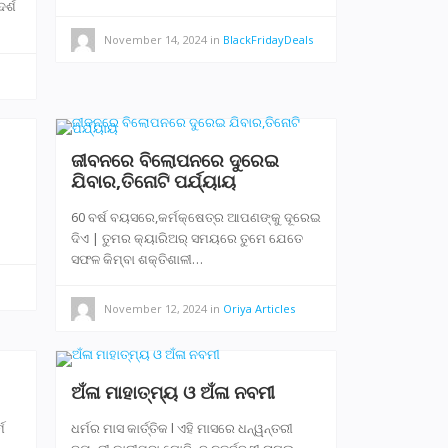
ର୍ଶ
November 14, 2024
in
BlackFridayDeals
ଜୀବନରେ ବିଲୋପନରେ ଦୁରେଇ
ଯିବାର,ତିନୋଟି ପର୍ଯ୍ୟାୟ
60 ବର୍ଷ ବୟସରେ,କର୍ମକ୍ଷେତ୍ର ଆପଣଙ୍କୁ ଦୂରେଇ
ଦିଏ | ତୁମର କ୍ୟାରିଅର୍ ସମୟରେ ତୁମେ ଯେତେ
ସଫଳ କିମ୍ବା ଶକ୍ତିଶାଳୀ…
November 12, 2024
in
Oriya Articles
ଅଁଳା ମାହାତ୍ମ୍ୟ ଓ ଅଁଳା ନବମୀ
ମ
ଧର୍ମର ମାସ କାର୍ତ୍ତିକ l ଏହି ମାସରେ ଧନ୍ୱନ୍ତରୀ