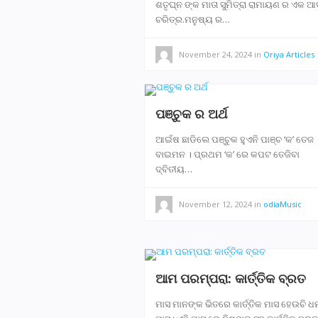
ଶତୃଘ୍ନ ଙ୍କ ମାତା ସୁମିତ୍ରା ରାମାୟଣ ର ଏକ ଆଦ
ଚରିତ୍ର.ମନୁଷ୍ୟ ର…
November 24, 2024
in
Oriya Articles
ପଞ୍ଚୁକ ର ଅର୍ଥ
ଆଇଁଷ ଛାଡିଲେ ପଞ୍ଚୁକ ହୁଏନି ପାଞ୍ଚ ‘କ’ ତେଜ
ବାଇମନ । ପ୍ରଥମ ‘କ’ ରେ କପଟ ତେଜିବା
ଦ୍ବିତୀୟ…
November 12, 2024
in
odiaMusic
ଆମ ପରମ୍ପରା: କାର୍ତ୍ତିକ ବ୍ରତ
ମାସ ମାନଙ୍କ ଭିତରେ କାର୍ତ୍ତିକ ମାସ ହେଉଚି ଧର୍