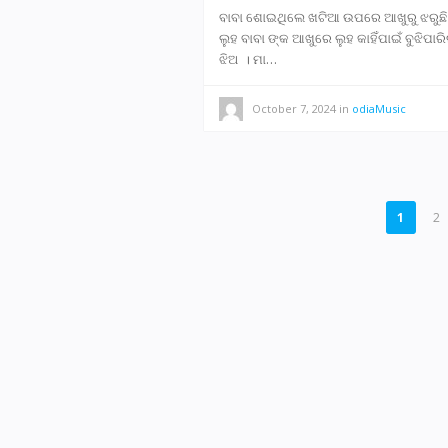
ବାବା ଶୋଇଥିଲେ ଖଟିଆ ଉପରେ ଆଖୁରୁ ଝରୁଛି
ଲୁହ ବାବା ଙ୍କ ଆଖୁରେ ଲୁହ କାହିଁପାଇଁ ବୁଝିପାରି
ଝିଅ । ମା…
October 7, 2024
in
odiaMusic
POSTS
1
2
PAGINATION