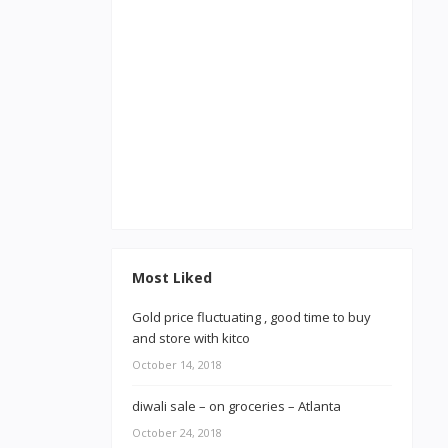
Most Liked
Gold price fluctuating , good time to buy
and store with kitco
October 14, 2018
diwali sale – on groceries – Atlanta
October 24, 2018