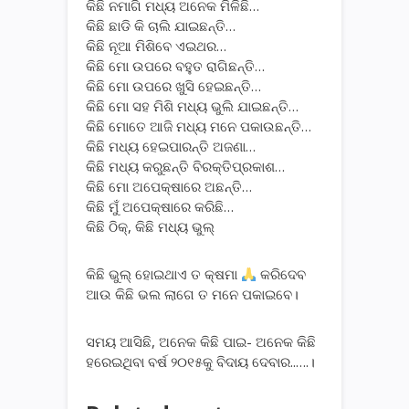
କିଛି ନମାଗି ମଧ୍ୟ ଅନେକ ମିଳିଛି…
କିଛି ଛାଡି କି ଚାଲି ଯାଇଛନ୍ତି…
କିଛି ନୂଆ ମିଶିବେ ଏଇଥର…
କିଛି ମୋ ଉପରେ ବହୁତ ରାଗିଛନ୍ତି…
କିଛି ମୋ ଉପରେ ଖୁସି ହେଇଛନ୍ତି…
କିଛି ମୋ ସହ ମିଶି ମଧ୍ୟ ଭୁଲି ଯାଇଛନ୍ତି…
କିଛି ମୋତେ ଆଜି ମଧ୍ୟ ମନେ ପକାଉଛନ୍ତି…
କିଛି ମଧ୍ୟ ହେଇପାରନ୍ତି ଅଜଣା…
କିଛି ମଧ୍ୟ କରୁଛନ୍ତି ବିରକ୍ତିପ୍ରକାଶ…
କିଛି ମୋ ଅପେକ୍ଷାରେ ଅଛନ୍ତି…
କିଛି ମୁଁ ଅପେକ୍ଷାରେ କରିଛି…
କିଛି ଠିକ୍, କିଛି ମଧ୍ୟ ଭୁଲ୍
କିଛି ଭୁଲ୍ ହୋଇଥାଏ ତ କ୍ଷମା
କରିଦେବ
ଆଉ କିଛି ଭଲ ଲାଗେ ତ ମନେ ପକାଇବେ।
ସମୟ ଆସିଛି, ଅନେକ କିଛି ପାଇ- ଅନେକ କିଛି
ହରେଇଥିବା ବର୍ଷ ୨୦୧୫କୁ ବିଦାୟ ଦେବାର..….।