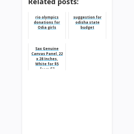
Related posts:
rio olympics
suggestion for
donations for
odisha state
Odia girls
budget
Sax Genuine
Canvas Panel, 22
x 28 Inches,
White for $5
from $7